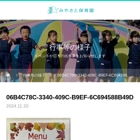
行事等の様子
イベントや日々の出来事をお知らせします
行事等の様子
06B4C78C-3340-409C-B9EF-6C694588B49D
06B4C78C-3340-409C-B9EF-6C694588B49D
2024.11.20