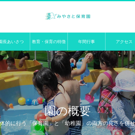
園長あいさつ
教育・保育の特徴
年間行事
アクセス
園の概要
体的に行う「保育園」と「幼稚園」の両方の良さを併