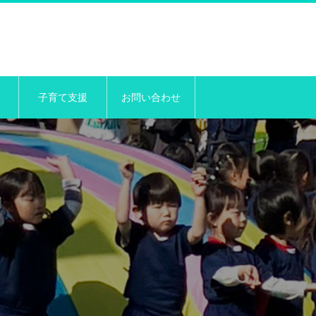
子育て支援
お問い合わせ