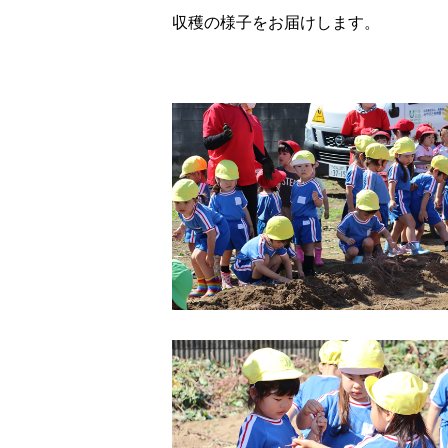
収穫の様子をお届けします。