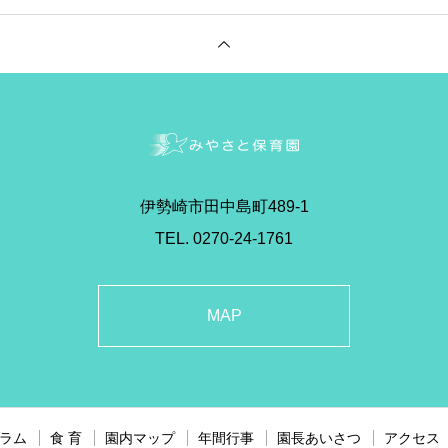
伊勢崎市田中島町489-1
TEL. 0270-24-1761
MAP
ラム
食 育
園内マップ
年間行事
園長あいさつ
アクセス