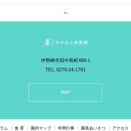
伊勢崎市田中島町489-1
TEL. 0270-24-1761
MAP
ラム
食 育
園内マップ
年間行事
園長あいさつ
アクセス