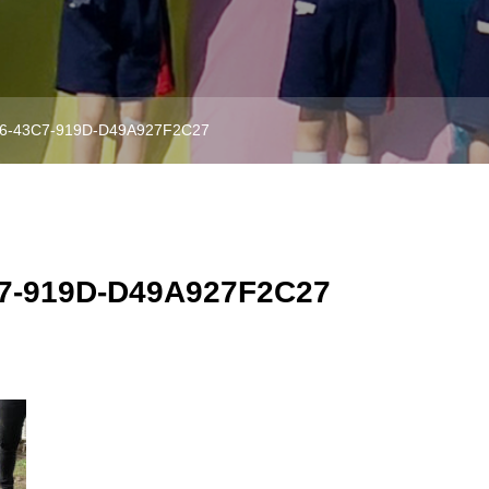
6-43C7-919D-D49A927F2C27
7-919D-D49A927F2C27