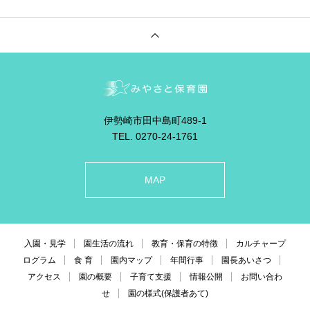
伊勢崎市田中島町489-1
TEL. 0270-24-1761
MAP
入園・見学
園生活の流れ
教育・保育の特徴
カルチャープ
ログラム
食 育
園内マップ
年間行事
園長あいさつ
アクセス
園の概要
子育て支援
情報公開
お問い合わ
せ
園の様式(保護者あて)